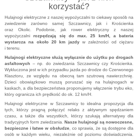
korzystać?
Hulajnogi elektryczne z naszej wypożyczalni to ciekawy sposób na
zwiedzenie zarówno samej Szczawnicy, jak i Krościenka
oraz Okolic. Podobnie, jak
rower elektryczny z naszej
wypożyczalni
rozpędzają się do max. 25 km/H, a bateria
wystarcza na około 20 km jazdy
w zależności od ciężaru
i terenu.
Hulajnogi elektryczne służą wyłącznie do użytku po drogach
asfaltowych
– np. do zwiedzania Szczawnicy czy Krościenka.
Wykluczona jest w ich przypadku jazda po drodze do Czerwonego
Klasztoru, ze względu na obecną tam szutrową nawierzchnię.
Dzieci obowiązkowo muszą poruszać się na hulajnogach w
kaskach, a dla bezpieczeństwa proponujemy włączenie trybu eko,
który ogranicza ich prędkość do ok. 12 km/H.
Hulajnogi elektryczne w Szczawnicy to idealna propozycja dla
tych, którzy pragną połączyć relaks z aktywnym spędzaniem
czasu, a także dla wszystkich, którzy szukają alternatywy dla
tradycyjnych form zwiedzania.
Nasze hulajnogi są nowoczesne,
bezpieczne i łatwe w obsłudze
, co sprawia, że są dostępne dla
osób w każdym wieku, niezależnie od poziomu doświadczenia.