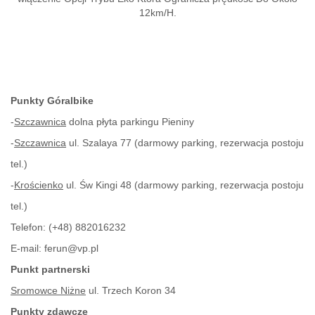
12km/H.
Punkty Góralbike
-
Szczawnica
dolna płyta parkingu Pieniny
-
Szczawnica
ul. Szalaya 77 (darmowy parking, rezerwacja postoju
tel.)
-
Krościenko
ul. Św Kingi 48 (darmowy parking, rezerwacja postoju
tel.)
Telefon:
(+48) 882016232
E-mail:
ferun@vp.pl
Punkt partnerski
Sromowce Niżne
ul. Trzech Koron 34
Punkty zdawcze