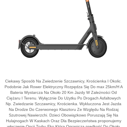
Ciekawy Sposób Na Zwiedzenie Szczawnicy, Krościenka I Okolic.
Podobnie Jak Rower Elektryczny Rozpędza Się Do max 25km/H A
Bateria Wystarcza Na Około 20 Km Jazdy W Zależności Od
Ciężaru I Terenu. Wyłącznie Do Użytku Po Drogach Asfaltowych
Np. Zwiedzanie Szczawnicy, Krościenka. Wykluczona Jest Jazda
Na Drodze Do Czerwonego Klasztoru Ze Względu Na Rodzaj
Szutrowej Nawierzchi. Dzieci Obowiązkowo Poruszają Się Na
Hulajnogach W Kaskach Oraz Dla Bezpieczeństwa proponujemy
włączenie Opcji Trybu Eko Która Ogranicza prędkość Do Około