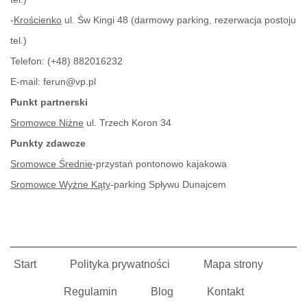
-
Krościenko
ul. Św Kingi 48 (darmowy parking, rezerwacja postoju
tel.)
Telefon:
(+48) 882016232
E-mail:
ferun@vp.pl
Punkt partnerski
Sromowce Niżne
ul. Trzech Koron 34
Punkty zdawcze
Sromowce Średnie
-przystań pontonowo kajakowa
Sromowce Wyżne Kąty
-parking Spływu Dunajcem
Start
Polityka prywatności
Mapa strony
Regulamin
Blog
Kontakt