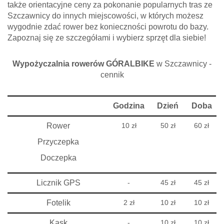
także orientacyjne ceny za pokonanie popularnych tras ze
Szczawnicy do innych miejscowości, w których możesz
wygodnie zdać rower bez konieczności powrotu do bazy.
Zapoznaj się ze szczegółami i wybierz sprzęt dla siebie!
Wypożyczalnia rowerów GÓRALBIKE
w Szczawnicy -
cennik
Godzina
Dzień
Doba
Rower
10 zł
50 zł
60 zł
Przyczepka
Doczepka
Licznik GPS
-
45 zł
45 zł
Fotelik
2 zł
10 zł
10 zł
Kask
-
10 zł
10 zł