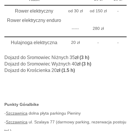
Rower elektryczny
od 30 zł
od 150 zł
-
Rower elektryczny enduro
-----
280 zł
Hulajnoga elektryczna
20 zł
-
-
Dojazd do Sromowiec Niżnych 35
zł (3 h)
Dojazd do Sromowiec Wyżnych 40
zł (3 h)
Dojazd do Krościenka 20
zł (1.5 h)
Punkty Góralbike
-
Szczawnica
dolna płyta parkingu Pieniny
-
Szczawnica
ul. Szalaya 77 (darmowy parking, rezerwacja postoju
tel.)