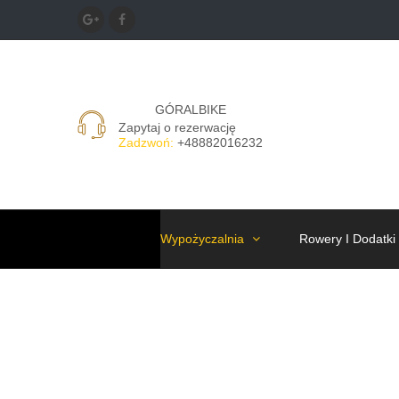
GÓRALBIKE
Zapytaj o rezerwację
Zadzwoń:
+48882016232
Wypożyczalnia
Rowery I Dodatki