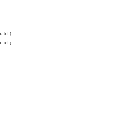
 tel.)
 tel.)