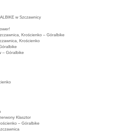
RALBIKE w Szczawnicy
ower!
zczawnica, Krościenko – Góralbike
czawnica, Krościenko
Góralbike
 – Góralbike
cienko
m
zerwony Klasztor
ościenko – Góralbike
Szczawnica