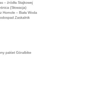
s – źródła Stajkowej
śnica (Słowacja)
z Homole – Biała Woda
odospad Zaskalnik
wny pakiet Góralbike