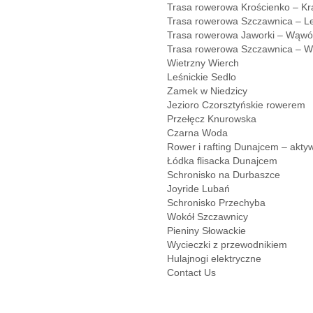
Trasa rowerowa Krościenko – Kra
Trasa rowerowa Szczawnica – Le
Trasa rowerowa Jaworki – Wąwó
Trasa rowerowa Szczawnica – W
Wietrzny Wierch
Leśnickie Sedlo
Zamek w Niedzicy
Jezioro Czorsztyńskie rowerem
Przełęcz Knurowska
Czarna Woda
Rower i rafting Dunajcem – akty
Łódka flisacka Dunajcem
Schronisko na Durbaszce
Joyride Lubań
Schronisko Przechyba
Wokół Szczawnicy
Pieniny Słowackie
Wycieczki z przewodnikiem
Hulajnogi elektryczne
Contact Us