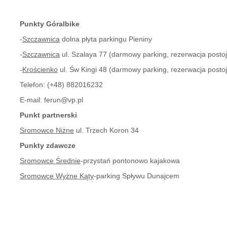
Punkty Góralbike
-
Szczawnica
dolna płyta parkingu Pieniny
-
Szczawnica
ul. Szalaya 77 (darmowy parking, rezerwacja postoju
-
Krościenko
ul. Św Kingi 48 (darmowy parking, rezerwacja postoju
Telefon:
(+48) 882016232
E-mail:
ferun@vp.pl
Punkt partnerski
Sromowce Niżne
ul. Trzech Koron 34
Punkty zdawcze
Sromowce Średnie
-przystań pontonowo kajakowa
Sromowce Wyżne Kąty
-parking Spływu Dunajcem