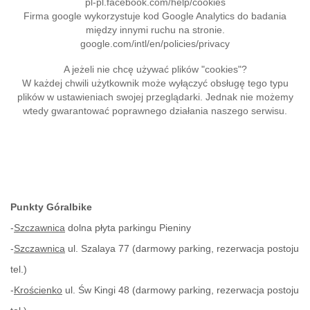
pl-pl.facebook.com/help/cookies
Firma google wykorzystuje kod Google Analytics do badania
między innymi ruchu na stronie.
google.com/intl/en/policies/privacy
A jeżeli nie chcę używać plików "cookies"?
W każdej chwili użytkownik może wyłączyć obsługę tego typu
plików w ustawieniach swojej przeglądarki. Jednak nie możemy
wtedy gwarantować poprawnego działania naszego serwisu.
Punkty Góralbike
-
Szczawnica
dolna płyta parkingu Pieniny
-
Szczawnica
ul. Szalaya 77 (darmowy parking, rezerwacja postoju
tel.)
-
Krościenko
ul. Św Kingi 48 (darmowy parking, rezerwacja postoju