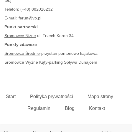
tel.)
Telefon:
(+48) 882016232
E-mail:
ferun@vp.pl
Punkt partnerski
Sromowce Niżne
ul. Trzech Koron 34
Punkty zdawcze
Sromowce Średnie
-przystań pontonowo kajakowa
Sromowce Wyżne Kąty
-parking Spływu Dunajcem
Start
Polityka prywatności
Mapa strony
Regulamin
Blog
Kontakt