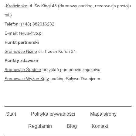
-
Krościenko
ul. Św Kingi 48 (darmowy parking, rezerwacja postoju
tel.)
Telefon:
(+48) 882016232
E-mail:
ferun@vp.pl
Punkt partnerski
Sromowce Niżne
ul. Trzech Koron 34
Punkty zdawcze
Sromowce Średnie
-przystań pontonowo kajakowa
Sromowce Wyżne Kąty
-parking Spływu Dunajcem
Start
Polityka prywatności
Mapa strony
Regulamin
Blog
Kontakt