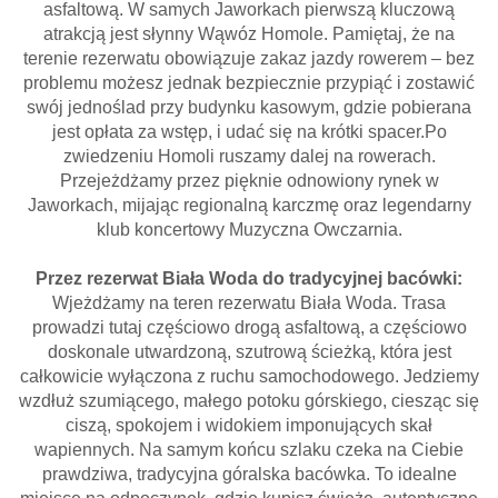
asfaltową. W samych Jaworkach pierwszą kluczową
atrakcją jest słynny Wąwóz Homole. Pamiętaj, że na
terenie rezerwatu obowiązuje zakaz jazdy rowerem – bez
problemu możesz jednak bezpiecznie przypiąć i zostawić
swój jednoślad przy budynku kasowym, gdzie pobierana
jest opłata za wstęp, i udać się na krótki spacer.Po
zwiedzeniu Homoli ruszamy dalej na rowerach.
Przejeżdżamy przez pięknie odnowiony rynek w
Jaworkach, mijając regionalną karczmę oraz legendarny
klub koncertowy Muzyczna Owczarnia.
Przez rezerwat Biała Woda do tradycyjnej bacówki:
Wjeżdżamy na teren rezerwatu Biała Woda. Trasa
prowadzi tutaj częściowo drogą asfaltową, a częściowo
doskonale utwardzoną, szutrową ścieżką, która jest
całkowicie wyłączona z ruchu samochodowego. Jedziemy
wzdłuż szumiącego, małego potoku górskiego, ciesząc się
ciszą, spokojem i widokiem imponujących skał
wapiennych. Na samym końcu szlaku czeka na Ciebie
prawdziwa, tradycyjna góralska bacówka. To idealne