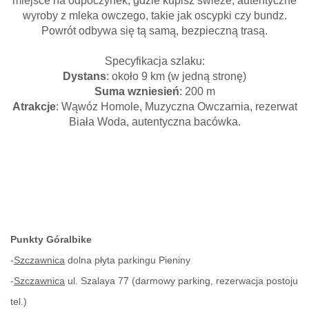
miejsce na odpoczynek, gdzie kupisz świeże, autentyczne
wyroby z mleka owczego, takie jak oscypki czy bundz.
Powrót odbywa się tą samą, bezpieczną trasą.
Specyfikacja szlaku:
Dystans
: około 9 km (w jedną stronę)
Suma wzniesień
: 200 m
Atrakcje
: Wąwóz Homole, Muzyczna Owczarnia, rezerwat
Biała Woda, autentyczna bacówka.
Punkty Góralbike
-
Szczawnica
dolna płyta parkingu Pieniny
-
Szczawnica
ul. Szalaya 77 (darmowy parking, rezerwacja postoju
tel.)