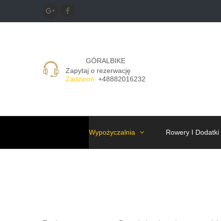
GÓRALBIKE
Zapytaj o rezerwację
Zadzwoń:
+48882016232
Wypożyczalnia
Rowery I Dodatki