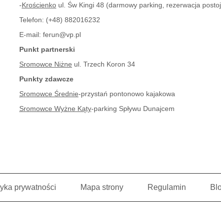
-
Krościenko
ul. Św Kingi 48 (darmowy parking, rezerwacja postoju
Telefon:
(+48) 882016232
E-mail:
ferun@vp.pl
Punkt partnerski
Sromowce Niżne
ul. Trzech Koron 34
Punkty zdawcze
Sromowce Średnie
-przystań pontonowo kajakowa
Sromowce Wyżne Kąty
-parking Spływu Dunajcem
tyka prywatności
Mapa strony
Regulamin
Bl