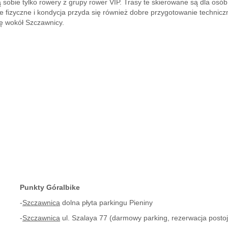
 sobie tylko rowery z grupy
rower VIP
. Trasy te skierowane są dla os
ie fizyczne i kondycja przyda się również dobre przygotowanie technicz
ę wokół Szczawnicy.
Punkty Góralbike
-
Szczawnica
dolna płyta parkingu Pieniny
-
Szczawnica
ul. Szalaya 77 (darmowy parking, rezerwacja postoju