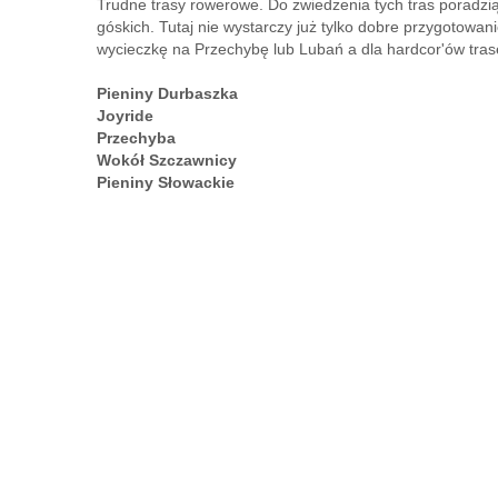
Trudne trasy rowerowe. Do zwiedzenia tych tras poradzią
góskich. Tutaj nie wystarczy już tylko dobre przygotowan
wycieczkę na Przechybę lub Lubań a dla hardcor'ów tras
Pieniny Durbaszka
Joyride
Przechyba
Wokół Szczawnicy
Pieniny Słowackie