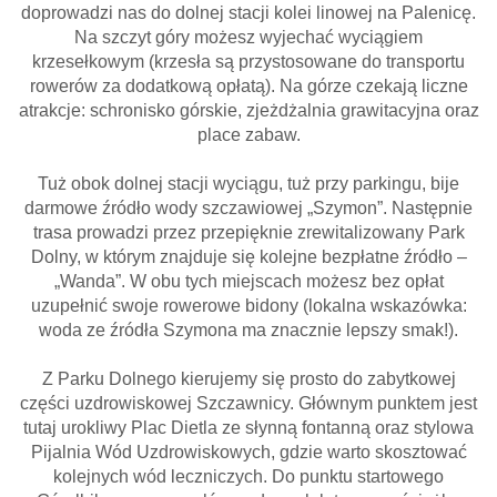
doprowadzi nas do dolnej stacji kolei linowej na Palenicę.
Na szczyt góry możesz wyjechać wyciągiem
krzesełkowym (krzesła są przystosowane do transportu
rowerów za dodatkową opłatą). Na górze czekają liczne
atrakcje: schronisko górskie, zjeżdżalnia grawitacyjna oraz
place zabaw.
Tuż obok dolnej stacji wyciągu, tuż przy parkingu, bije
darmowe źródło wody szczawiowej „Szymon”. Następnie
trasa prowadzi przez przepięknie zrewitalizowany Park
Dolny, w którym znajduje się kolejne bezpłatne źródło –
„Wanda”. W obu tych miejscach możesz bez opłat
uzupełnić swoje rowerowe bidony (lokalna wskazówka:
woda ze źródła Szymona ma znacznie lepszy smak!).
Z Parku Dolnego kierujemy się prosto do zabytkowej
części uzdrowiskowej Szczawnicy. Głównym punktem jest
tutaj urokliwy Plac Dietla ze słynną fontanną oraz stylowa
Pijalnia Wód Uzdrowiskowych, gdzie warto skosztować
kolejnych wód leczniczych. Do punktu startowego