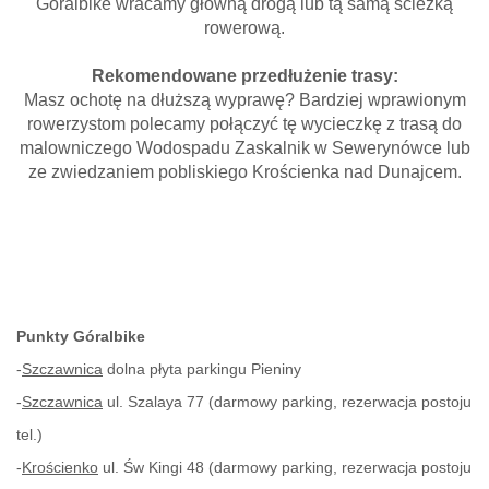
Góralbike wracamy główną drogą lub tą samą ścieżką
rowerową.
Rekomendowane przedłużenie trasy:
Masz ochotę na dłuższą wyprawę? Bardziej wprawionym
rowerzystom polecamy połączyć tę wycieczkę z trasą do
malowniczego Wodospadu Zaskalnik w Sewerynówce lub
ze zwiedzaniem pobliskiego Krościenka nad Dunajcem.
Punkty Góralbike
-
Szczawnica
dolna płyta parkingu Pieniny
-
Szczawnica
ul. Szalaya 77 (darmowy parking, rezerwacja postoju
tel.)
-
Krościenko
ul. Św Kingi 48 (darmowy parking, rezerwacja postoju