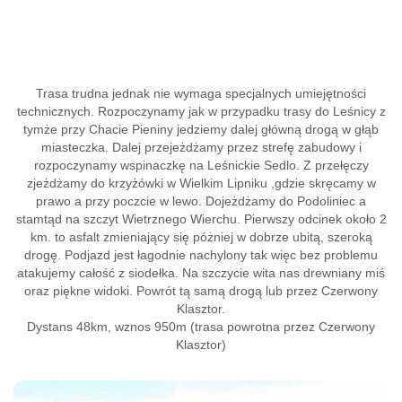
Trasa trudna jednak nie wymaga specjalnych umiejętności
technicznych. Rozpoczynamy jak w przypadku trasy do Leśnicy z
tymże przy Chacie Pieniny jedziemy dalej główną drogą w głąb
miasteczka. Dalej przejeżdżamy przez strefę zabudowy i
rozpoczynamy wspinaczkę na Leśnickie Sedlo. Z przełęczy
zjeżdżamy do krzyżówki w Wielkim Lipniku ,gdzie skręcamy w
prawo a przy poczcie w lewo. Dojeżdżamy do Podoliniec a
stamtąd na szczyt Wietrznego Wierchu. Pierwszy odcinek około 2
km. to asfalt zmieniający się póżniej w dobrze ubitą, szeroką
drogę. Podjazd jest łagodnie nachylony tak więc bez problemu
atakujemy całość z siodełka. Na szczycie wita nas drewniany miś
oraz piękne widoki. Powrót tą samą drogą lub przez Czerwony
Klasztor.
Dystans 48km, wznos 950m (trasa powrotna przez Czerwony
Klasztor)