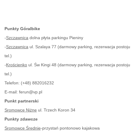
Punkty Góralbike
-
Szczawnica
dolna płyta parkingu Pieniny
-
Szczawnica
ul. Szalaya 77 (darmowy parking, rezerwacja postoju
tel.)
-
Krościenko
ul. Św Kingi 48 (darmowy parking, rezerwacja postoju
tel.)
Telefon:
(+48) 882016232
E-mail:
ferun@vp.pl
Punkt partnerski
Sromowce Niżne
ul. Trzech Koron 34
Punkty zdawcze
Sromowce Średnie
-przystań pontonowo kajakowa