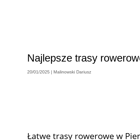
Najlepsze trasy rowero
20/01/2025 | Malinowski Dariusz
Pieniny to prawdziwy raj dla miłośników rowero
przyciąga zarówno początkujących, jak i doświa
Pieninach Słowackich, które
dostarczą Wam niez
Szczawnicy oraz Krościenku nad Dunajcem.
Łatwe trasy rowerowe w Pie