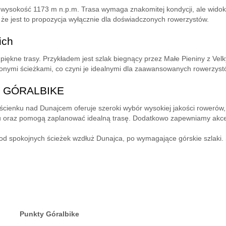
a wysokość 1173 m n.p.m. Trasa wymaga znakomitej kondycji, ale widok
, że jest to propozycja wyłącznie dla doświadczonych rowerzystów.
ich
piękne trasy. Przykładem jest szlak biegnący przez Małe Pieniny z Velk
zonymi ścieżkami, co czyni je idealnymi dla zaawansowanych rowerzyst
 z GÓRALBIKE
enku nad Dunajcem oferuje szeroki wybór wysokiej jakości rowerów, 
u oraz pomogą zaplanować idealną trasę. Dodatkowo zapewniamy akceso
 od spokojnych ścieżek wzdłuż Dunajca, po wymagające górskie szlaki. S
Punkty Góralbike