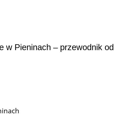
we w Pieninach – przewodnik
wych eskapad.
Zróżnicowany teren, malownicze widoki i dob
dczonych rowerzystów. W tym artykule przedstawiamy propozyc
apomnianych wrażeń i na które możecie ruszyć na sprzęci
ninach