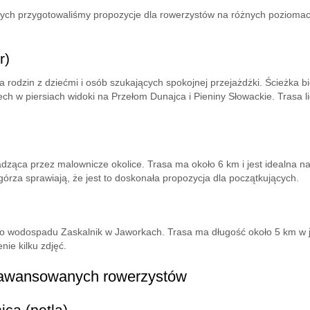
órych przygotowaliśmy propozycje dla rowerzystów na różnych poziom
r)
dla rodzin z dziećmi i osób szukających spokojnej przejażdżki. Ścieżk
h w piersiach widoki na Przełom Dunajca i Pieniny Słowackie. Trasa lic
dząca przez malownicze okolice. Trasa ma około 6 km i jest idealna na
górza sprawiają, że jest to doskonała propozycja dla początkujących.
wodospadu Zaskalnik w Jaworkach. Trasa ma długość około 5 km w jedn
ie kilku zdjęć.
 zaawansowanych rowerzystów
ca (pętla)