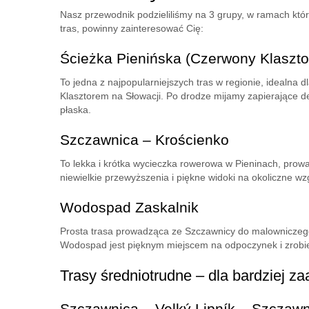
Nasz przewodnik podzieliliśmy na 3 grupy, w ramach kt
tras, powinny zainteresować Cię:
Ścieżka Pienińska (Czerwony Klaszto
To jedna z najpopularniejszych tras w regionie, idealna 
Klasztorem na Słowacji. Po drodze mijamy zapierające dec
płaska.
Szczawnica – Krościenko
To lekka i krótka wycieczka rowerowa w Pieninach, prowa
niewielkie przewyższenia i piękne widoki na okoliczne wz
Wodospad Zaskalnik
Prosta trasa prowadząca ze Szczawnicy do malowniczego 
Wodospad jest pięknym miejscem na odpoczynek i zrobien
Trasy średniotrudne – dla bardziej
Szczawnica – Velký Lipník – Szczawni