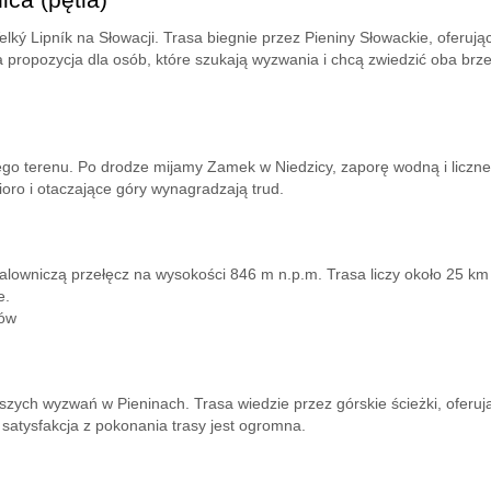
ký Lipník na Słowacji. Trasa biegnie przez Pieniny Słowackie, oferując
a propozycja dla osób, które szukają wyzwania i chcą zwiedzić oba brz
ego terenu. Po drodze mijamy Zamek w Niedzicy, zaporę wodną i liczn
ioro i otaczające góry wynagradzają trud.
alowniczą przełęcz na wysokości 846 m n.p.m. Trasa liczy około 25 km 
e.
tów
szych wyzwań w Pieninach. Trasa wiedzie przez górskie ścieżki, oferuj
 satysfakcja z pokonania trasy jest ogromna.