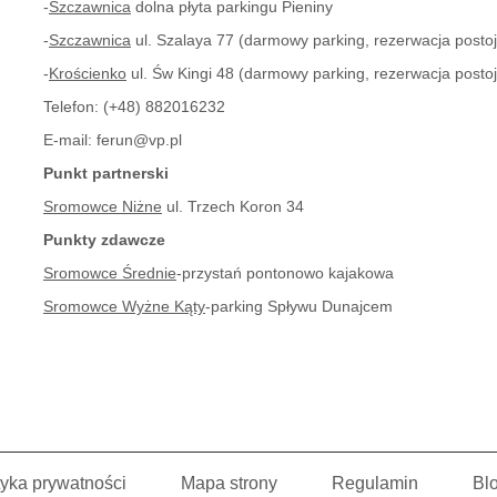
-
Szczawnica
dolna płyta parkingu Pieniny
-
Szczawnica
ul. Szalaya 77 (darmowy parking, rezerwacja postoju
-
Krościenko
ul. Św Kingi 48 (darmowy parking, rezerwacja postoju
Telefon:
(+48) 882016232
E-mail:
ferun@vp.pl
Punkt partnerski
Sromowce Niżne
ul. Trzech Koron 34
Punkty zdawcze
Sromowce Średnie
-przystań pontonowo kajakowa
Sromowce Wyżne Kąty
-parking Spływu Dunajcem
tyka prywatności
Mapa strony
Regulamin
Bl