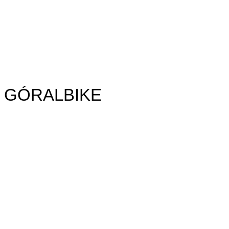
 od GÓRALBIKE
rze przygotowane szlaki
sprawiają, że ten region
je tras rowerowych w Pieninach, w tym również w
e dostępnym w jednej z naszych wypożyczalni
w